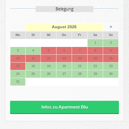
Belegung
August 2026
>
ntag
enstag
ttwoch
nnerstag
eitag
mstag
nntag
Mo
Di
Mi
Do
Fr
Sa
So
1
2
3
4
5
6
7
8
9
10
11
12
13
14
15
16
17
18
19
20
21
22
23
24
25
26
27
28
29
30
31
Infos zu Apartment Blu