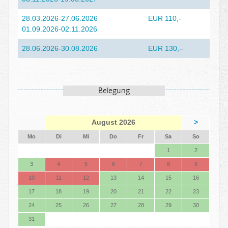
28.03.2026-27.06.2026
EUR 110,-
01.09.2026-02.11.2026
28.06.2026-30.08.2026
EUR 130,–
Belegung
August 2026
>
ntag
enstag
ttwoch
nnerstag
eitag
mstag
nntag
Mo
Di
Mi
Do
Fr
Sa
So
1
2
3
4
5
6
7
8
9
10
11
12
13
14
15
16
17
18
19
20
21
22
23
24
25
26
27
28
29
30
31